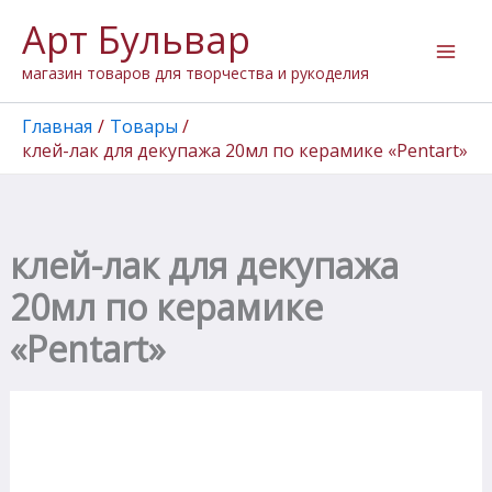
Количество
Перейти
Арт Бульвар
товара
к
клей-
содержимому
магазин товаров для творчества и рукоделия
лак
для
декупажа
Главная
Товары
20мл
клей-лак для декупажа 20мл по керамике «Pentart»
по
керамике
"Pentart"
клей-лак для декупажа
20мл по керамике
«Pentart»