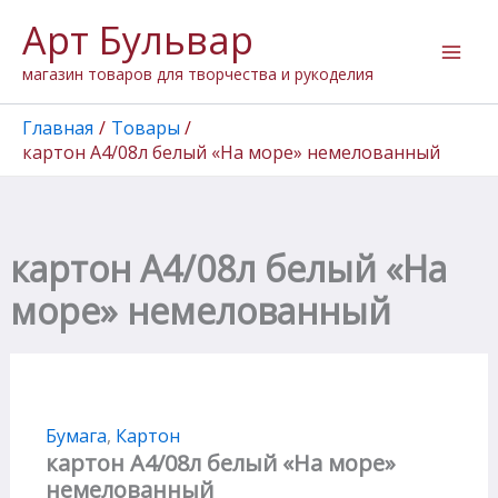
Количество
Перейти
Арт Бульвар
товара
к
картон
содержимому
магазин товаров для творчества и рукоделия
А4/08л
белый
"На
Главная
Товары
море"
картон А4/08л белый «На море» немелованный
немелованный
картон А4/08л белый «На
море» немелованный
Бумага
,
Картон
картон А4/08л белый «На море»
немелованный