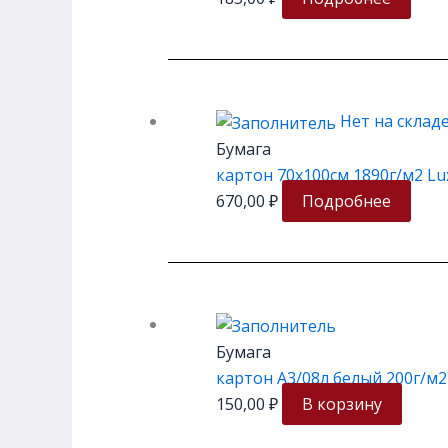
Нет на склад
Бумага
картон 70х100см 1890г/м2 Lux
670,00
₽
Подробнее
Бумага
картон А3/08л белый 200г/м2 
150,00
₽
В корзину