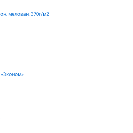
он. мелован. 370г/м2
2 «Эконом»
е