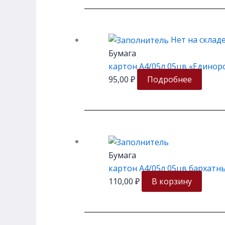
Нет на склад
Бумага
картон А4/05л 05цв «Единоро
95,00
₽
Подробнее
Бумага
картон А4/05л 05цв бархатн
110,00
₽
В корзину