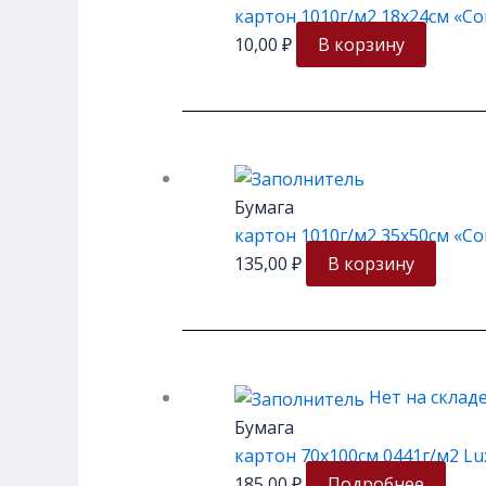
картон 1010г/м2 18х24см «С
10,00
₽
В корзину
Бумага
картон 1010г/м2 35х50см «Со
135,00
₽
В корзину
Нет на склад
Бумага
картон 70х100см 0441г/м2 Lux
185,00
₽
Подробнее