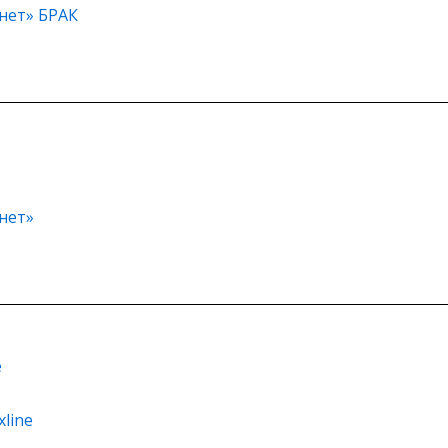
онет» БРАК
нет»
е
line