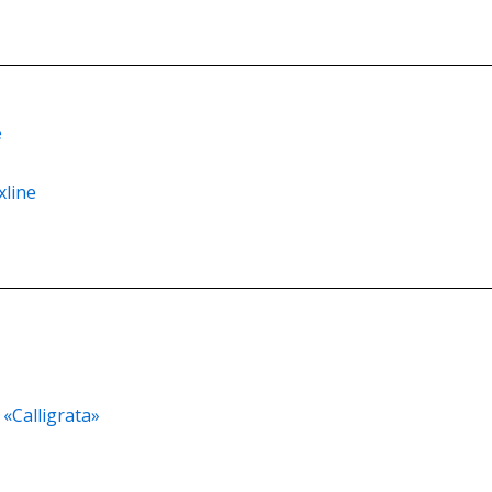
е
line
«Calligrata»