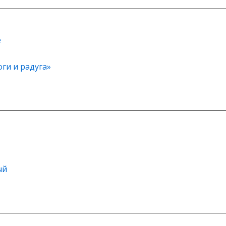
е
ги и радуга»
ый