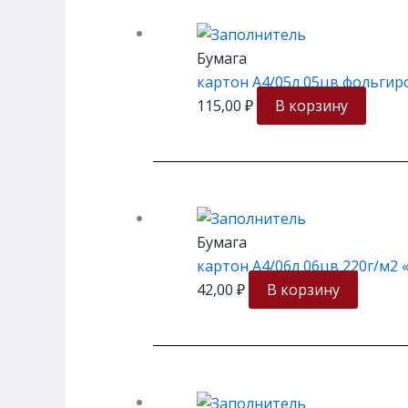
Бумага
картон А4/05л 05цв фольги
115,00
₽
В корзину
Бумага
картон А4/06л 06цв 220г/м2
42,00
₽
В корзину