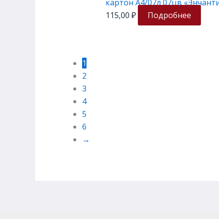
картон А4/07л 07цв «Энчантим
115,00
₽
Подробнее
1
2
3
4
5
6
→