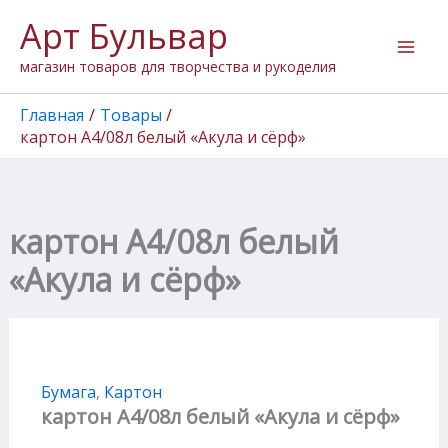
Количество
Перейти
Арт Бульвар
товара
к
картон
содержимому
магазин товаров для творчества и рукоделия
А4/08л
белый
"Акула
Главная
Товары
и
картон А4/08л белый «Акула и сёрф»
сёрф"
картон А4/08л белый
«Акула и сёрф»
Бумага
,
Картон
картон А4/08л белый «Акула и сёрф»