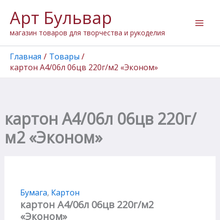
Количество
Перейти
Арт Бульвар
товара
к
картон
содержимому
магазин товаров для творчества и рукоделия
А4/06л
06цв
220г/
Главная
Товары
м2
картон А4/06л 06цв 220г/м2 «Эконом»
"Эконом"
картон А4/06л 06цв 220г/
м2 «Эконом»
Бумага
,
Картон
картон А4/06л 06цв 220г/м2
«Эконом»