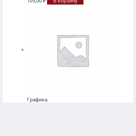
105,00
₽
В корзину
Графика
Пастельный карандаш монолит
Малевичъ, сангина
105,00
₽
В корзину