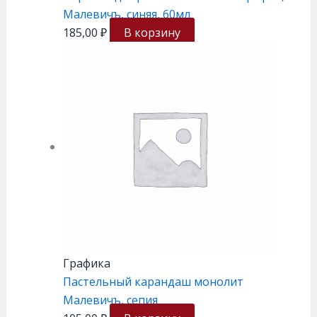
Малевичъ, синяя, 60мл
185,00
₽
В корзину
Графика
Пастельный карандаш монолит
Малевичъ, сепия