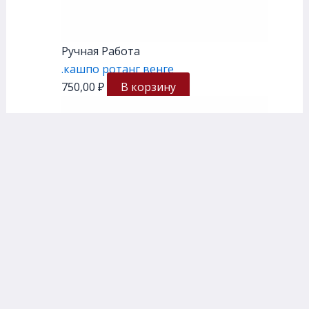
Ручная Работа
.кашпо ротанг венге
750,00
₽
В корзину