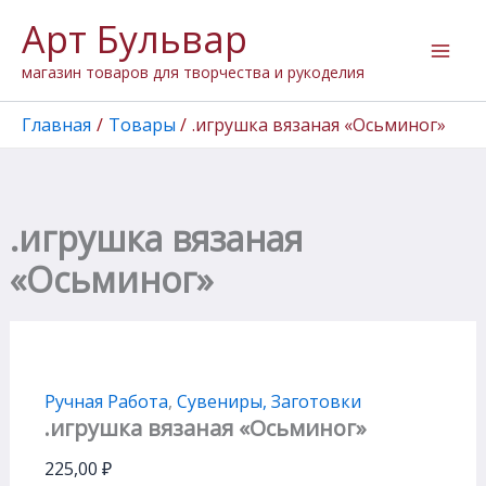
Количество
Перейти
Арт Бульвар
товара
к
.игрушка
содержимому
магазин товаров для творчества и рукоделия
вязаная
"Осьминог"
Главная
Товары
.игрушка вязаная «Осьминог»
.игрушка вязаная
«Осьминог»
Ручная Работа
,
Сувениры, Заготовки
.игрушка вязаная «Осьминог»
225,00
₽