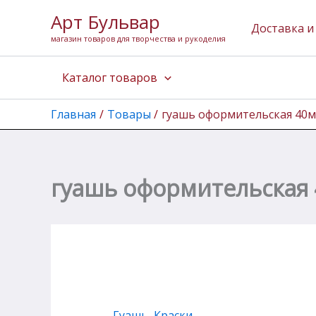
Количество
Перейти
Арт Бульвар
товара
к
Доставка и
гуашь
магазин товаров для творчества и рукоделия
содержимому
оформительская
40мл
Каталог товаров
(розовая)
Главная
Товары
гуашь оформительская 40м
гуашь оформительская 
Гуашь
,
Краски