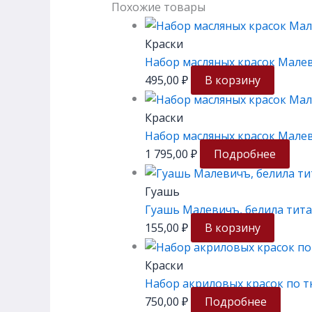
Похожие товары
Краски
Набор масляных красок Малеви
495,00
₽
В корзину
Краски
Набор масляных красок Малев
1 795,00
₽
Подробнее
Гуашь
Гуашь Малевичъ, белила тита
155,00
₽
В корзину
Краски
Набор акриловых красок по т
750,00
₽
Подробнее