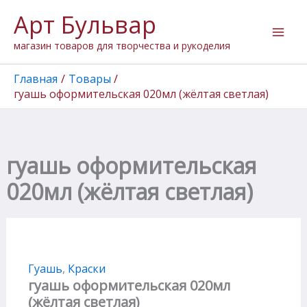
Количество
Перейти
Арт Бульвар
товара
к
гуашь
содержимому
магазин товаров для творчества и рукоделия
оформительская
020мл
(жёлтая
Главная
Товары
светлая)
гуашь оформительская 020мл (жёлтая светлая)
гуашь оформительская
020мл (жёлтая светлая)
Гуашь
,
Краски
гуашь оформительская 020мл
(жёлтая светлая)