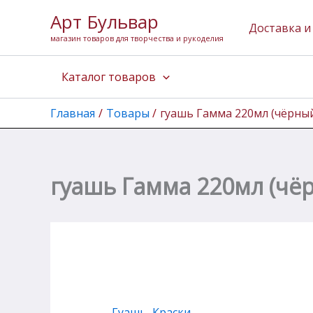
Перейти
Арт Бульвар
к
Доставка и
магазин товаров для творчества и рукоделия
содержимому
Каталог товаров
Главная
Товары
гуашь Гамма 220мл (чёрны
гуашь Гамма 220мл (чё
Гуашь
,
Краски