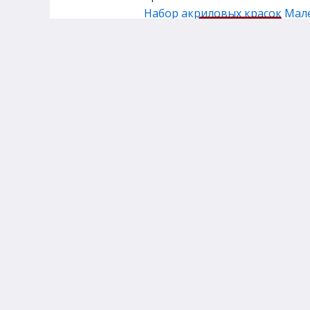
Набор акриловых красок Мале
1 590,00
₽
В корзину
Главная
Каталог товаров
Д
© 2026 Арт Бульвар | Сайт разработан
Agodoo Digital Solutions
Политика конфиденциальности