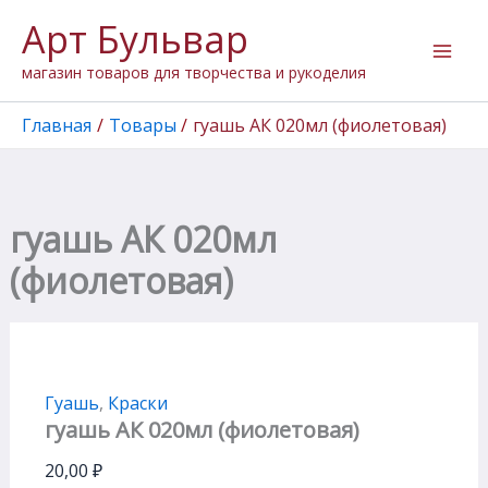
Количество
Перейти
Арт Бульвар
товара
к
гуашь
содержимому
магазин товаров для творчества и рукоделия
АК
020мл
(фиолетовая)
Главная
Товары
гуашь АК 020мл (фиолетовая)
гуашь АК 020мл
(фиолетовая)
Гуашь
,
Краски
гуашь АК 020мл (фиолетовая)
20,00
₽