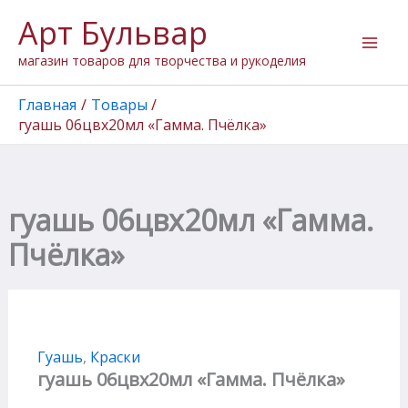
Перейти
Арт Бульвар
к
содержимому
магазин товаров для творчества и рукоделия
Главная
Товары
гуашь 06цвх20мл «Гамма. Пчёлка»
гуашь 06цвх20мл «Гамма.
Пчёлка»
Гуашь
,
Краски
гуашь 06цвх20мл «Гамма. Пчёлка»