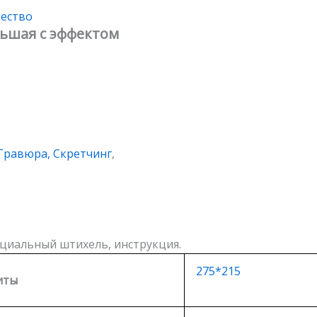
чество
льшая с эффектом
Гравюра, Скретчинг
,
ециальный штихель, инструкция.
275*215
иты