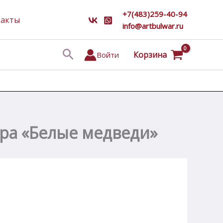
+7(483)259-40-94
такты
info@artbulwar.ru
Поиск
Корзина
Войти
бра «Белые медведи»