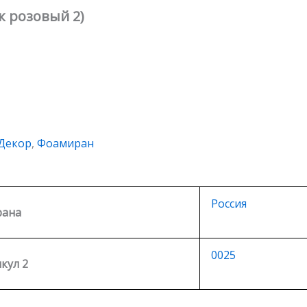
к розовый 2)
Декор
,
Фоамиран
Россия
рана
0025
кул 2