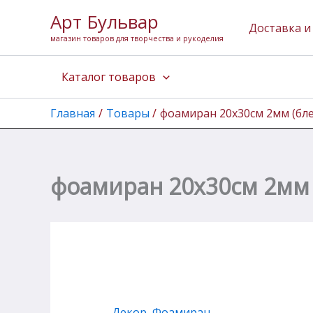
Количество
Перейти
Арт Бульвар
товара
к
Доставка и
фоамиран
магазин товаров для творчества и рукоделия
содержимому
20х30см
2мм
Каталог товаров
(блеск
розовый
2)
Главная
Товары
фоамиран 20х30см 2мм (бле
фоамиран 20х30см 2мм 
Декор
,
Фоамиран