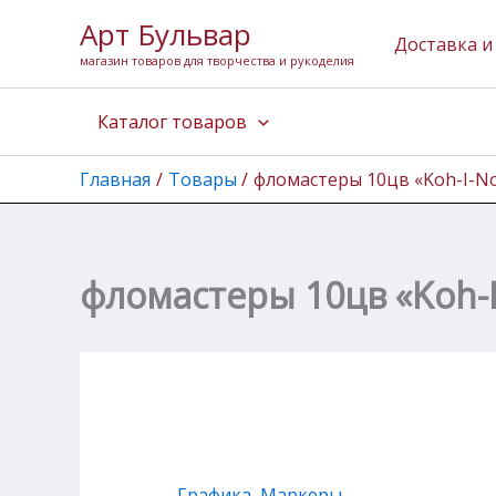
Количество
Перейти
Арт Бульвар
товара
к
Доставка и
фломастеры
магазин товаров для творчества и рукоделия
содержимому
10цв
"Koh-
Каталог товаров
I-
Noor.
Весёлые
Главная
Товары
фломастеры 10цв «Koh-I-N
животные"
фломастеры 10цв «Koh-
Графика
,
Маркеры