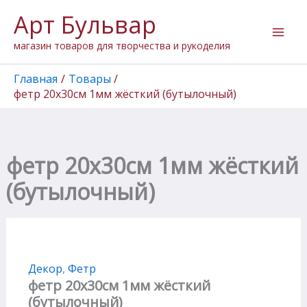
Количество
Перейти
Арт Бульвар
товара
к
фетр
содержимому
магазин товаров для творчества и рукоделия
20х30см
1мм
жёсткий
Главная
Товары
(бутылочный)
фетр 20х30см 1мм жёсткий (бутылочный)
фетр 20х30см 1мм жёсткий
(бутылочный)
Декор
,
Фетр
фетр 20х30см 1мм жёсткий
(бутылочный)