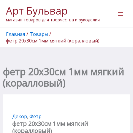
Количество
Перейти
Арт Бульвар
товара
к
фетр
содержимому
магазин товаров для творчества и рукоделия
20х30см
1мм
мягкий
Главная
Товары
(коралловый)
фетр 20х30см 1мм мягкий (коралловый)
фетр 20х30см 1мм мягкий
(коралловый)
Декор
,
Фетр
фетр 20х30см 1мм мягкий
(коралловый)