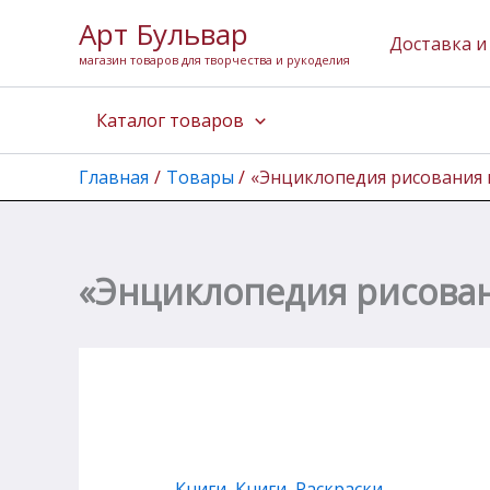
Количество
Перейти
Арт Бульвар
товара
к
Доставка и
"Энциклопедия
магазин товаров для творчества и рукоделия
содержимому
рисования
манги"
Каталог товаров
Санаэ
Нарита
Главная
Товары
«Энциклопедия рисования 
«Энциклопедия рисован
Книги
,
Книги, Раскраски