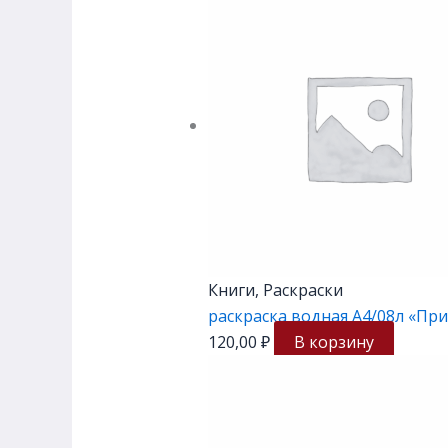
Книги, Раскраски
раскраска водная А4/08л «П
120,00
₽
В корзину