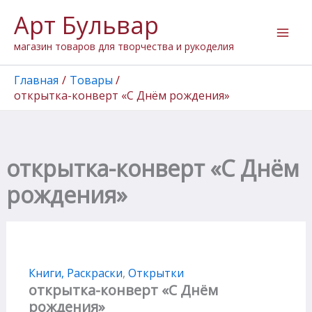
Количество
Перейти
Арт Бульвар
товара
к
открытка-
содержимому
магазин товаров для творчества и рукоделия
конверт
"С
Днём
Главная
Товары
рождения"
открытка-конверт «С Днём рождения»
открытка-конверт «С Днём
рождения»
Книги, Раскраски
,
Открытки
открытка-конверт «С Днём
рождения»