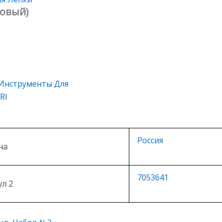
зовый)
Инструменты Для
RI
Россия
на
7053641
л 2