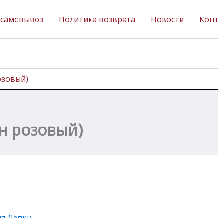
 самовывоз
Политика возврата
Новости
Кон
озовый)
он розовый)
я Лепки