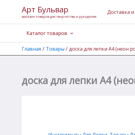
Перейти
Арт Бульвар
к
Доставка и
магазин товаров для творчества и рукоделия
содержимому
Каталог товаров
Главная
Товары
доска для лепки А4 (неон р
доска для лепки А4 (не
Инструменты Для Лепки
,
Товары Дл