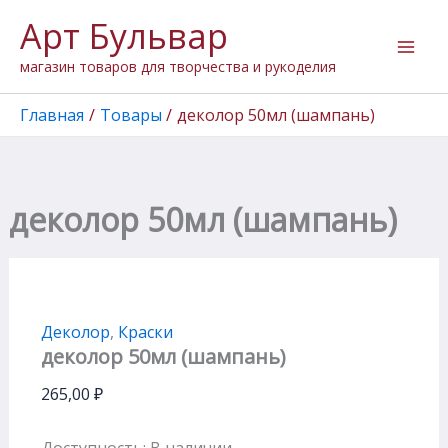
Количество
Перейти
Арт Бульвар
товара
к
деколор
содержимому
магазин товаров для творчества и рукоделия
50мл
(шампань)
Главная
Товары
деколор 50мл (шампань)
деколор 50мл (шампань)
Деколор
,
Краски
деколор 50мл (шампань)
265,00
₽
Доступность:
В наличии