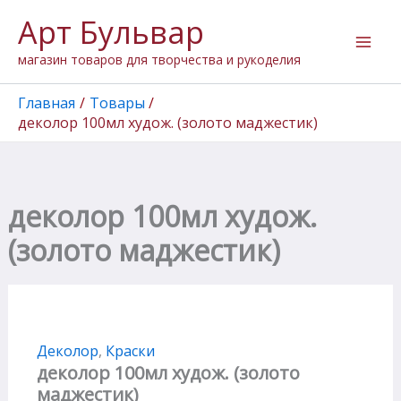
Количество
Перейти
Арт Бульвар
товара
к
деколор
содержимому
магазин товаров для творчества и рукоделия
100мл
худож.
(золото
Главная
Товары
маджестик)
деколор 100мл худож. (золото маджестик)
деколор 100мл худож.
(золото маджестик)
Деколор
,
Краски
деколор 100мл худож. (золото
маджестик)