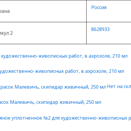
Россия
рана
8628933
кул 2
удожественно-живописных работ, в аэрозоле, 210 мл
Нет на ск
асок Малевичъ, скипидар живичный, 250 мл