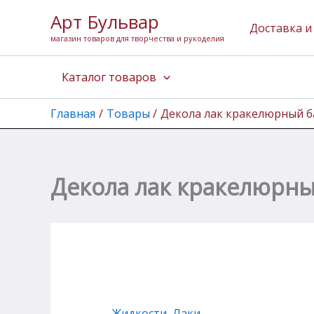
Количество
Перейти
Арт Бульвар
товара
к
Доставка и
Декола
магазин товаров для творчества и рукоделия
содержимому
лак
кракелюрный
Каталог товаров
банка
50
мл
Главная
Товары
Декола лак кракелюрный б
Декола лак кракелюрны
Жидкости
,
Лаки