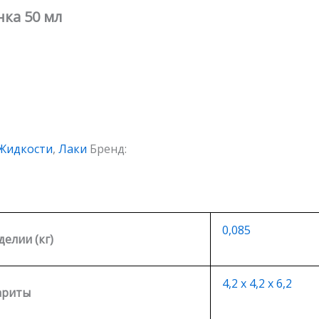
ка 50 мл
Жидкости
,
Лаки
Бренд:
0,085
делии (кг)
4,2 х 4,2 х 6,2
ариты