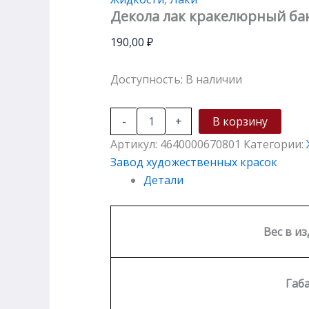
Декола лак кракелюрный бан
190,00
₽
Доступность:
В наличии
-
+
В корзину
Артикул:
4640000670801
Категории:
Завод художественных красок
Детали
Вес в из
Габ