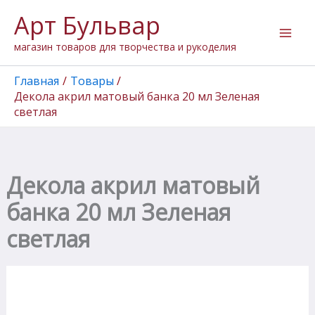
Количество
Перейти
Арт Бульвар
товара
к
Декола
содержимому
магазин товаров для творчества и рукоделия
акрил
матовый
банка
Главная
Товары
20
Декола акрил матовый банка 20 мл Зеленая
мл
светлая
Зеленая
светлая
Декола акрил матовый
банка 20 мл Зеленая
светлая