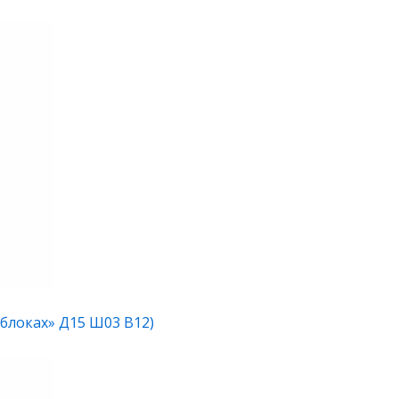
яблоках» Д15 Ш03 В12)