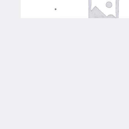
Ручная Работа
.брелок «Медуза» (жёлтая)
225,00
₽
В корзину