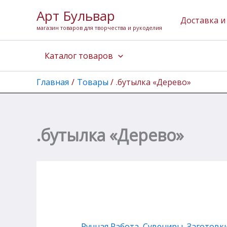
Количество
Перейти
Арт Бульвар
товара
к
Доставка и
.бутылка
магазин товаров для творчества и рукоделия
содержимому
"Дерево"
Каталог товаров
Главная
Товары
.бутылка «Дерево»
.бутылка «Дерево»
Ручная Работа
,
Сувениры, Заготовк