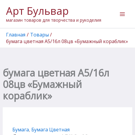
Количество
Перейти
Арт Бульвар
товара
к
бумага
содержимому
магазин товаров для творчества и рукоделия
цветная
А5/16л
08цв
Главная
Товары
"Бумажный
бумага цветная А5/16л 08цв «Бумажный кораблик»
кораблик"
бумага цветная А5/16л
08цв «Бумажный
кораблик»
Бумага
,
Бумага Цветная