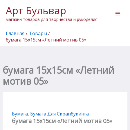
Количество
Перейти
Арт Бульвар
товара
к
бумага
содержимому
магазин товаров для творчества и рукоделия
15х15см
"Летний
мотив
Главная
Товары
05"
бумага 15х15см «Летний мотив 05»
бумага 15х15см «Летний
мотив 05»
Бумага
,
Бумага Для Скрапбукинга
бумага 15х15см «Летний мотив 05»