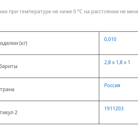
и при температуре не ниже 0 °С на расстоянии не мене
0,010
изделии (кг)
2,8 х 1,8 х 1
бариты
Россия
трана
1911203
тикул 2