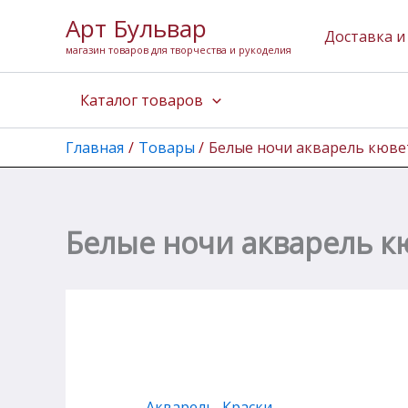
Количество
Перейти
Арт Бульвар
товара
к
Доставка и
Белые
магазин товаров для творчества и рукоделия
содержимому
ночи
акварель
Каталог товаров
кювета
2,5
мл
Главная
Товары
Белые ночи акварель кюве
Кадмий
лимонный
Белые ночи акварель к
Акварель
,
Краски