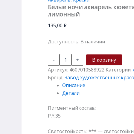
Белые ночи акварель кювета
лимонный
135,00
₽
Доступность:
В наличии
-
+
В корзину
Артикул:
4607010588922
Категории:
Бренд:
Завод художественных крас
Описание
Детали
Пигментный состав:
P.Y.35
Светостойкость: *** — светостойки