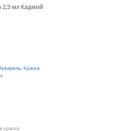
 2,5 мл Кадмий
Акварель
,
Краски
ок
е краски