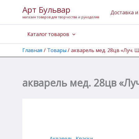
Количество
Перейти
Арт Бульвар
товара
к
Доставка и
акварель
магазин товаров для творчества и рукоделия
содержимому
мед.
28цв
Каталог товаров
"Луч.
Школа
творчества"
Главная
Товары
акварель мед. 28цв «Луч. 
б/
к
акварель мед. 28цв «Лу
Акварель
,
Краски