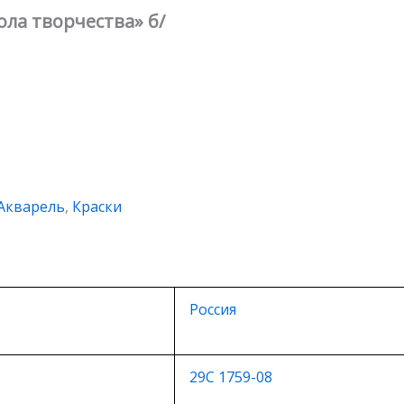
ола творчества» б/
Акварель
,
Краски
Россия
29С 1759-08