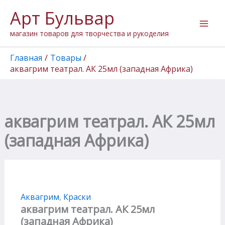
Количество
Перейти
Арт Бульвар
товара
к
аквагрим
содержимому
магазин товаров для творчества и рукоделия
театрал.
АК
25мл
Главная
Товары
(западная
аквагрим театрал. АК 25мл (западная Африка)
Африка)
аквагрим театрал. АК 25мл
(западная Африка)
Аквагрим
,
Краски
аквагрим театрал. АК 25мл
(западная Африка)