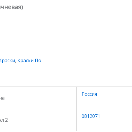
ичневая)
Краски
,
Краски По
Россия
на
0812071
л 2