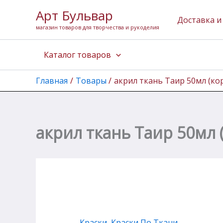
Количество
Перейти
Арт Бульвар
товара
к
Доставка и
акрил
магазин товаров для творчества и рукоделия
содержимому
ткань
Таир
Каталог товаров
50мл
(коричневая)
Главная
Товары
акрил ткань Таир 50мл (ко
акрил ткань Таир 50мл 
Краски
,
Краски По Ткани