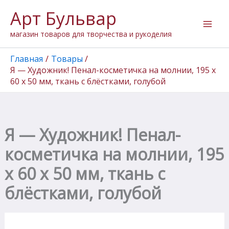
Количество
Перейти
Арт Бульвар
товара
к
Я
содержимому
магазин товаров для творчества и рукоделия
-
Художник!
Пенал-
Главная
Товары
косметичка
Я — Художник! Пенал-косметичка на молнии, 195 х
на
60 х 50 мм, ткань с блёстками, голубой
молнии,
195
х
60
х
Я — Художник! Пенал-
50
мм,
косметичка на молнии, 195
ткань
х 60 х 50 мм, ткань с
с
блёстками,
блёстками, голубой
голубой