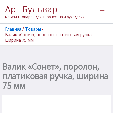
Количество
Перейти
Арт Бульвар
товара
к
Валик
содержимому
магазин товаров для творчества и рукоделия
"Сонет",
поролон,
платиковая
Главная
Товары
ручка,
Валик «Сонет», поролон, платиковая ручка,
ширина
ширина 75 мм
75
мм
Валик «Сонет», поролон,
платиковая ручка, ширина
75 мм