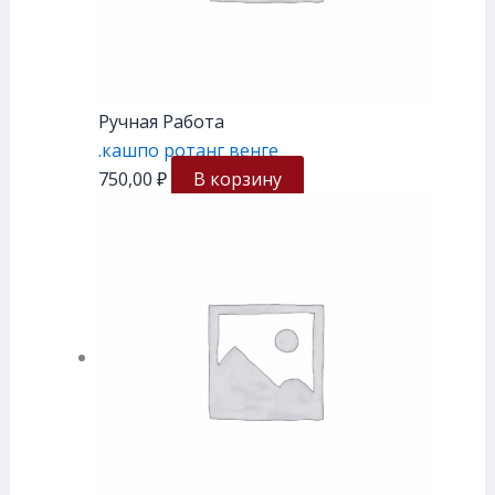
Ручная Работа
.кашпо ротанг венге
750,00
₽
В корзину