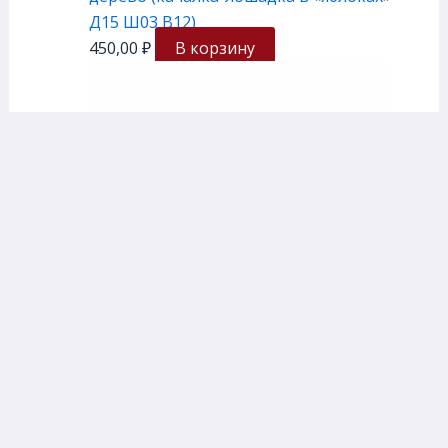
Д15 Ш03 В12)
450,00
₽
В корзину
Ручная Работа
.Весы из подков с монетами
7 500,00
₽
В корзину