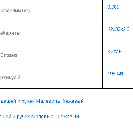
0,785
 изделии (кг)
42х30х2,3
Габариты
Китай
Страна
195041
ртикул 2
ашей и ручек Малевичъ, бежевый