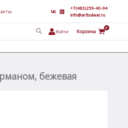
+7(483)259-40-94
такты
info@artbulwar.ru
Поиск
Корзина
Войти
арманом, бежевая