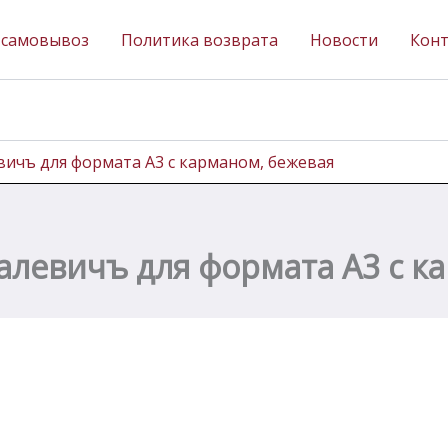
 самовывоз
Политика возврата
Новости
Кон
вичъ для формата А3 с карманом, бежевая
алевичъ для формата А3 с к