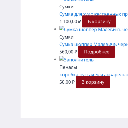
Сумки
Сумка для художественных п
1 100,00
₽
В корзину
Сумки
Сумка шоппер Малевичъ черн
560,00
₽
Подробнее
Пеналы
коробка пустая для акварель
50,00
₽
В корзину