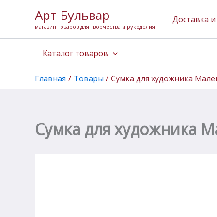
Количество
Перейти
Арт Бульвар
товара
к
Доставка и
Сумка
магазин товаров для творчества и рукоделия
содержимому
для
художника
Каталог товаров
Малевичъ
для
формата
Главная
Товары
Сумка для художника Мале
А3
с
карманом,
бежевая
Сумка для художника М