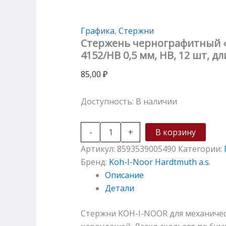
Графика
,
Стержни
Стержень чернографитный 
4152/HB 0,5 мм, HВ, 12 шт, д
85,00
₽
Доступность:
В наличии
-
+
В корзину
Артикул:
8593539005490
Категории:
Бренд:
Koh-I-Noor Hardtmuth a.s.
Описание
Детали
Стержни KOH-I-NOOR для механическ