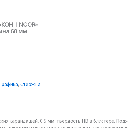
«KOH-I-NOOR»
лина 60 мм
Графика
,
Стержни
их карандашей, 0,5 мм, твердость HB в блистере. Подх