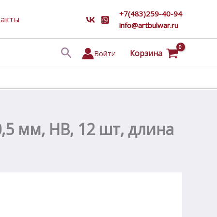
+7(483)259-40-94
такты
info@artbulwar.ru
Поиск
Корзина
Войти
 мм, HВ, 12 шт, длина