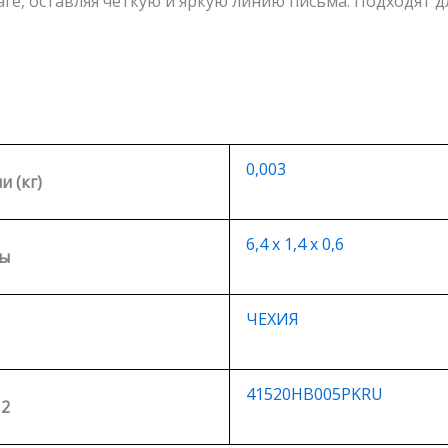
аге, оставляя четкую и яркую линию письма. Подходят д
0,003
и (кг)
6,4 х 1,4 х 0,6
ы
ЧЕХИЯ
41520HB005PKRU
 2