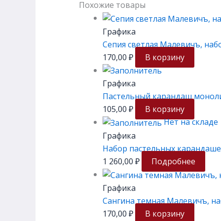
Похожие товары
Графика
Сепия светлая Малевичъ, наб
170,00
₽
В корзину
Графика
Пастельный карандаш моноли
105,00
₽
В корзину
Нет на складе
Графика
Набор пастельных карандаше
1 260,00
₽
Подробнее
Графика
Сангина темная Малевичъ, на
170,00
₽
В корзину