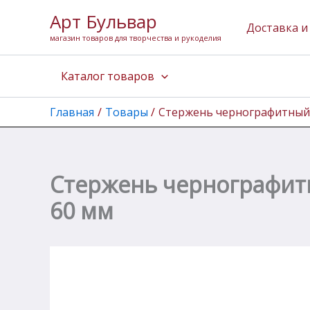
Количество
Перейти
Арт Бульвар
товара
к
Доставка и
Стержень
магазин товаров для творчества и рукоделия
содержимому
чернографитный
"KOH-
Каталог товаров
I-
NOOR"
4152/HB
Главная
Товары
Стержень чернографитный «
0,5
мм,
HВ,
12
шт,
Стержень чернографитн
длина
60
60 мм
мм