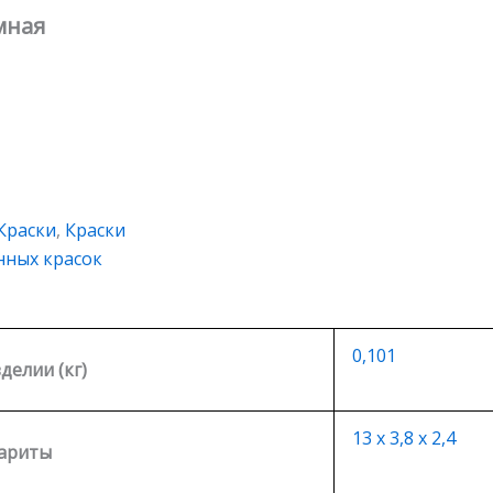
мная
Краски
,
Краски
нных красок
0,101
зделии (кг)
13 х 3,8 х 2,4
ариты