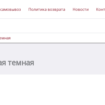
 самовывоз
Политика возврата
Новости
Кон
темная
ая темная