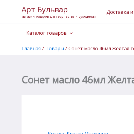
Количество
Перейти
Арт Бульвар
товара
к
Доставка и
Сонет
магазин товаров для творчества и рукоделия
содержимому
масло
46мл
Каталог товаров
Желтая
темная
Главная
Товары
Сонет масло 46мл Желтая 
Сонет масло 46мл Желт
Краски
,
Краски Масляные