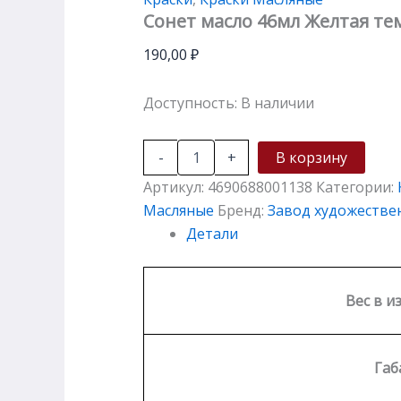
Сонет масло 46мл Желтая те
190,00
₽
Доступность:
В наличии
-
+
В корзину
Артикул:
4690688001138
Категории:
Масляные
Бренд:
Завод художестве
Детали
Вес в и
Габ