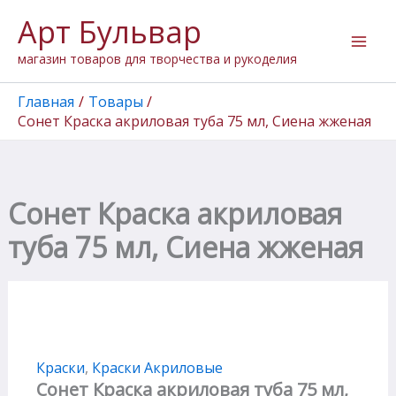
Количество
Перейти
Арт Бульвар
товара
к
Сонет
содержимому
магазин товаров для творчества и рукоделия
Краска
акриловая
туба
Главная
Товары
75
Сонет Краска акриловая туба 75 мл, Сиена жженая
мл,
Сиена
жженая
Сонет Краска акриловая
туба 75 мл, Сиена жженая
Краски
,
Краски Акриловые
Сонет Краска акриловая туба 75 мл,