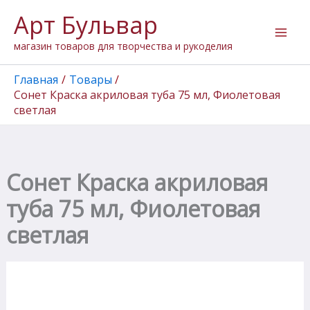
Количество
Перейти
Арт Бульвар
товара
к
Сонет
содержимому
магазин товаров для творчества и рукоделия
Краска
акриловая
туба
Главная
Товары
75
Сонет Краска акриловая туба 75 мл, Фиолетовая
мл,
светлая
Фиолетовая
светлая
Сонет Краска акриловая
туба 75 мл, Фиолетовая
светлая