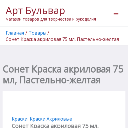
Количество
Перейти
Арт Бульвар
товара
к
Сонет
содержимому
магазин товаров для творчества и рукоделия
Краска
акриловая
75
Главная
Товары
мл,
Сонет Краска акриловая 75 мл, Пастельно-желтая
Пастельно-
желтая
Сонет Краска акриловая 75
мл, Пастельно-желтая
Краски
,
Краски Акриловые
Сонет Краска акриловая 75 мл,