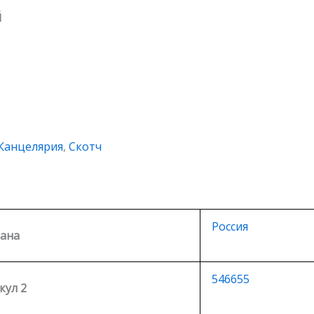
й
Канцелярия
,
Скотч
Россия
ана
546655
кул 2