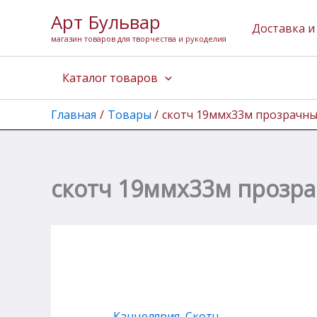
Количество
Перейти
Арт Бульвар
товара
к
Доставка и
скотч
магазин товаров для творчества и рукоделия
содержимому
19ммх33м
прозрачный
Каталог товаров
Главная
Товары
скотч 19ммх33м прозрачн
скотч 19ммх33м прозр
Канцелярия
,
Скотч