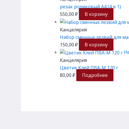
резак роликовый А4 (4 в 1)
550,00
₽
В корзину
Канцелярия
Набор сменных лезвий для мак
150,00
₽
В корзину
Не
Канцелярия
Цветик Клей ПВА-М 120 г
80,00
₽
Подробнее