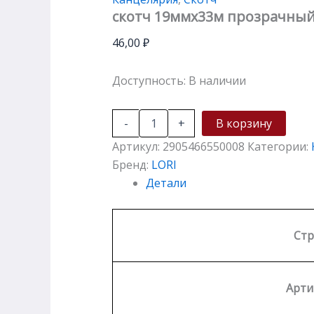
скотч 19ммх33м прозрачны
46,00
₽
Доступность:
В наличии
-
+
В корзину
Артикул:
2905466550008
Категории:
Бренд:
LORI
Детали
Стр
Арти