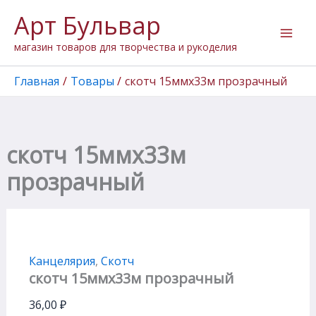
Количество
Перейти
Арт Бульвар
товара
к
скотч
содержимому
магазин товаров для творчества и рукоделия
15ммх33м
прозрачный
Главная
Товары
скотч 15ммх33м прозрачный
скотч 15ммх33м
прозрачный
Канцелярия
,
Скотч
скотч 15ммх33м прозрачный
36,00
₽