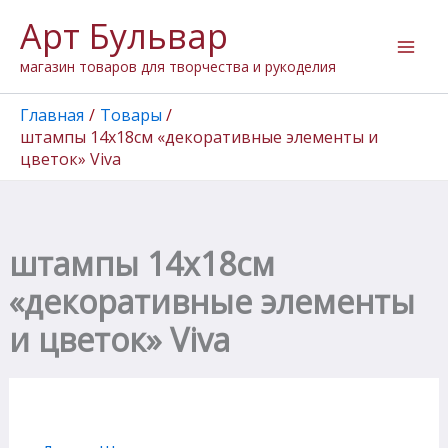
Количество
Перейти
Арт Бульвар
товара
к
штампы
содержимому
магазин товаров для творчества и рукоделия
14х18см
"декоративные
элементы
Главная
Товары
и
штампы 14х18см «декоративные элементы и
цветок"
цветок» Viva
Viva
штампы 14х18см
«декоративные элементы
и цветок» Viva