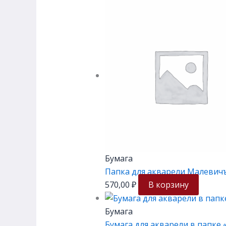
Бумага
Папка для акварели Малевичъ «
570,00
₽
В корзину
Бумага
Бумага для акварели в папке «Я