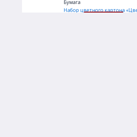
Бумага
Набор цветного картона «Цвети
105,00
₽
Подробнее
Главная
Каталог товаров
Д
© 2026 Арт Бульвар | Сайт разработан
Agodoo Digital Solutions
Политика конфиденциальности