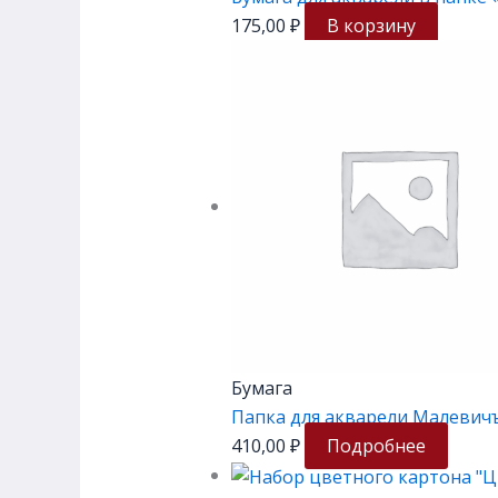
175,00
₽
В корзину
Бумага
Папка для акварели Малевичъ «
410,00
₽
Подробнее