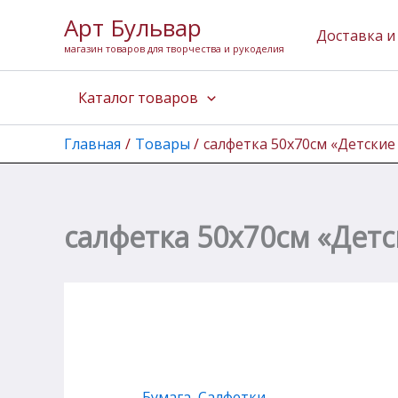
Количество
Перейти
Арт Бульвар
товара
к
Доставка и
салфетка
магазин товаров для творчества и рукоделия
содержимому
50х70см
"Детские
Каталог товаров
игрушки"
Главная
Товары
салфетка 50х70см «Детские
салфетка 50х70см «Дет
Бумага
,
Салфетки