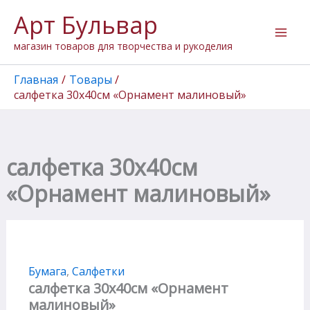
Количество
Перейти
Арт Бульвар
товара
к
салфетка
содержимому
магазин товаров для творчества и рукоделия
30х40см
"Орнамент
малиновый"
Главная
Товары
салфетка 30х40см «Орнамент малиновый»
салфетка 30х40см
«Орнамент малиновый»
Бумага
,
Салфетки
салфетка 30х40см «Орнамент
малиновый»