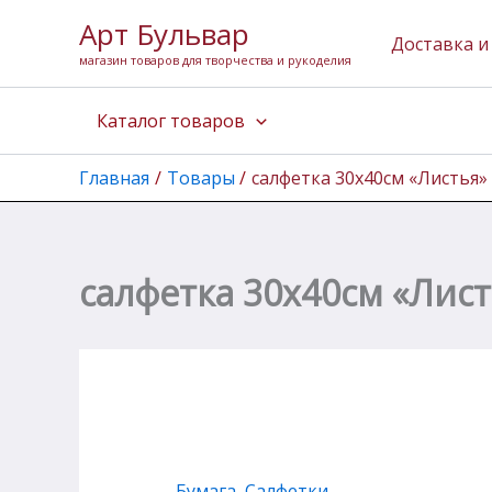
Количество
Перейти
Арт Бульвар
товара
к
Доставка и
салфетка
магазин товаров для творчества и рукоделия
содержимому
30х40см
"Листья"
Каталог товаров
Главная
Товары
салфетка 30х40см «Листья»
салфетка 30х40см «Лист
Бумага
,
Салфетки