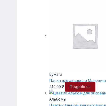
Бумага
Папка для акварели Малевичъ «
410,00
₽
Подробнее
Альбомы
Цветик Альбом для рисования 