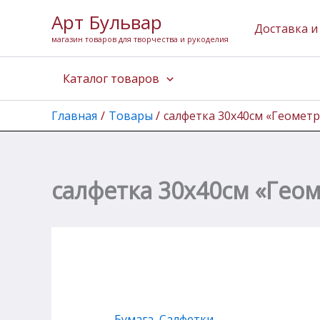
Количество
Перейти
Арт Бульвар
товара
к
Доставка и
салфетка
магазин товаров для творчества и рукоделия
содержимому
30х40см
"Геометрический
Каталог товаров
орнамент"
Главная
Товары
салфетка 30х40см «Геомет
салфетка 30х40см «Гео
Бумага
,
Салфетки