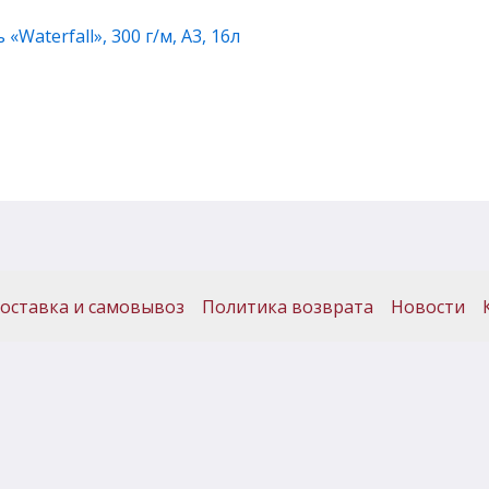
Waterfall», 300 г/м, А3, 16л
оставка и самовывоз
Политика возврата
Новости
ИП Меркачёв Алексей Григорьевич
ОГРНИП: 304323331000088