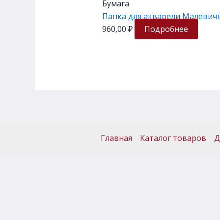
Бумага
Папка для акварели Малевичъ «
960,00
₽
Подробнее
Главная
Каталог товаров
Д
© 2026 Арт Бульвар | Сайт разработан
Agodoo Digital Solutions
Политика конфиденциальности