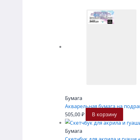
Бумага
Акварельная бумага на подра
505,00
₽
В корзину
Бумага
Скетчбук для акрила и гуаши «Я