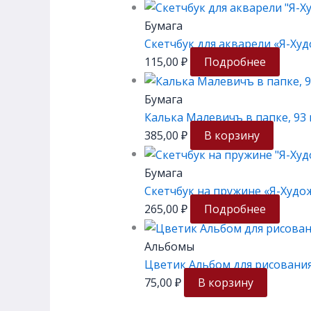
Бумага
Скетчбук для акварели «Я-Худо
115,00
₽
Подробнее
Бумага
Калька Малевичъ в папке, 93 г
385,00
₽
В корзину
Бумага
Скетчбук на пружине «Я-Художн
265,00
₽
Подробнее
Альбомы
Цветик Альбом для рисования 
75,00
₽
В корзину