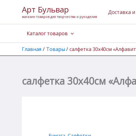
Количество
Перейти
Арт Бульвар
товара
к
Доставка и
салфетка
магазин товаров для творчества и рукоделия
содержимому
30х40см
"Алфавит"
Каталог товаров
Главная
Товары
салфетка 30х40см «Алфавит
салфетка 30х40см «Алф
Бумага
,
Салфетки