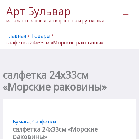
Количество
Перейти
Арт Бульвар
товара
к
салфетка
содержимому
магазин товаров для творчества и рукоделия
24х33см
"Морские
раковины"
Главная
Товары
салфетка 24х33см «Морские раковины»
салфетка 24х33см
«Морские раковины»
Бумага
,
Салфетки
салфетка 24х33см «Морские
раковины»