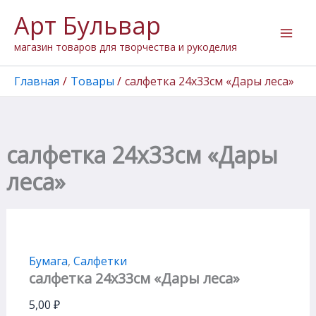
Количество
Перейти
Арт Бульвар
товара
к
салфетка
содержимому
магазин товаров для творчества и рукоделия
24х33см
"Дары
леса"
Главная
Товары
салфетка 24х33см «Дары леса»
салфетка 24х33см «Дары
леса»
Бумага
,
Салфетки
салфетка 24х33см «Дары леса»
5,00
₽